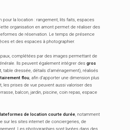
 pour la location : rangement, lits faits, espaces
Cette organisation en amont permet de réaliser des
lateformes de réservation. Le temps de présence
ièces et des espaces à photographier.
paux, complétées par des images permettant de
érale. Ils peuvent également intégrer des
gros
t, table dressée, détails d'aménagement), réalisés
tairement flou
, afin d'apporter une dimension plus
t, les prises de vue peuvent aussi valoriser des
rasse, balcon, jardin, piscine, coin repas, espace
lateformes de location courte durée
, notamment
que sur les sites internet de conciergeries, de
logement. Les photographies sont livrées dans des