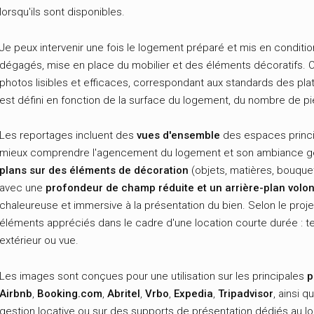
lorsqu'ils sont disponibles.
Je peux intervenir une fois le logement préparé et mis en condition
dégagés, mise en place du mobilier et des éléments décoratifs. 
photos lisibles et efficaces, correspondant aux standards des p
est défini en fonction de la surface du logement, du nombre de p
Les reportages incluent des
vues d'ensemble
des espaces princi
mieux comprendre l'agencement du logement et son ambiance gén
plans sur des éléments de décoration
(objets, matières, bouque
avec une
profondeur de champ réduite et un arrière-plan volon
chaleureuse et immersive à la présentation du bien. Selon le proje
éléments appréciés dans le cadre d'une location courte durée : ter
extérieur ou vue.
Les images sont conçues pour une utilisation sur les principales
p
Airbnb
,
Booking.com
,
Abritel
,
Vrbo
,
Expedia
,
Tripadvisor
, ainsi 
gestion locative ou sur des supports de présentation dédiés au 