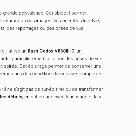
e grande polyvalence. Cet objectif permet
tecturaux ou des images plus orientées lifestyle,
its, des reportages ou des prises de vue
e, j'utilise un
flash Godox V860III-C
, un
ctif, particulièrement utile pour les prises de vue
en soirée. Cet éclairage permet de conserver une
, même dans des conditions lumineuses complexes.
il ne s'agit pas de sur-éclairer ou de transformer
les détails
, en cohérence avec leur usage et leur