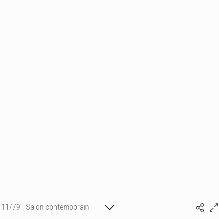
11/79 - Salon contemporain
Benjamin DAVID-TESTANIÉRE
lumineux en immobilier à Saint-